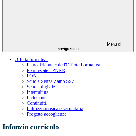
Menu di
navigazione
Offerta formativa
Piano Triennale dell'Offerta Formativa
Piani estate - PNRR
PON
Scuola Senza Zaino SSZ
Scuola digitale
Intercultura
Inclusione
Continuità
Indirizzo musicale secondaria
Progetto accoglienza
Infanzia curricolo