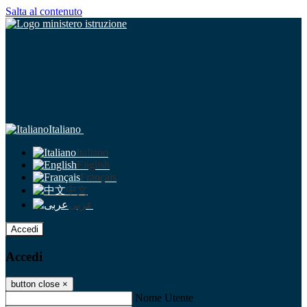
Salta al contenuto
Italiano
Italiano
English
Français
中文
عربى
Accedi
Accedi
button close
×
Nome Utente