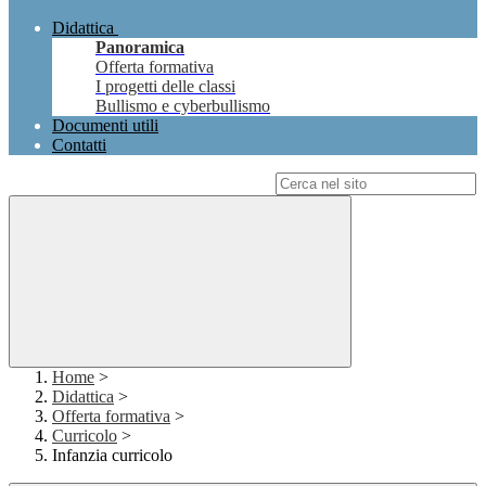
Didattica
Panoramica
Offerta formativa
I progetti delle classi
Bullismo e cyberbullismo
Documenti utili
Contatti
Campo di ricerca per le pagine del sito
Home
>
Didattica
>
Offerta formativa
>
Curricolo
>
Infanzia curricolo