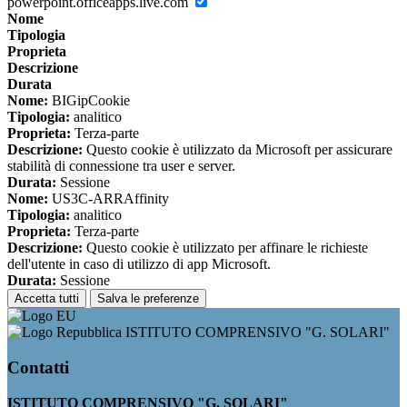
powerpoint.officeapps.live.com
Nome
Tipologia
Proprieta
Descrizione
Durata
Nome:
BIGipCookie
Tipologia:
analitico
Proprieta:
Terza-parte
Descrizione:
Questo cookie è utilizzato da Microsoft per assicurare
stabilità di connessione tra user e server.
Durata:
Sessione
Nome:
US3C-ARRAffinity
Tipologia:
analitico
Proprieta:
Terza-parte
Descrizione:
Questo cookie è utilizzato per affinare le richieste
dell'utente in caso di utilizzo di app Microsoft.
Durata:
Sessione
Accetta tutti
Salva le preferenze
ISTITUTO COMPRENSIVO "G. SOLARI"
Contatti
ISTITUTO COMPRENSIVO "G. SOLARI"