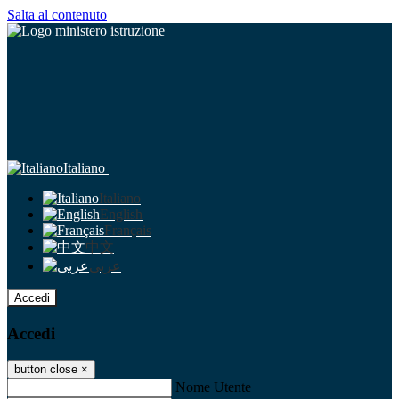
Salta al contenuto
Italiano
Italiano
English
Français
中文
عربى
Accedi
Accedi
button close
×
Nome Utente