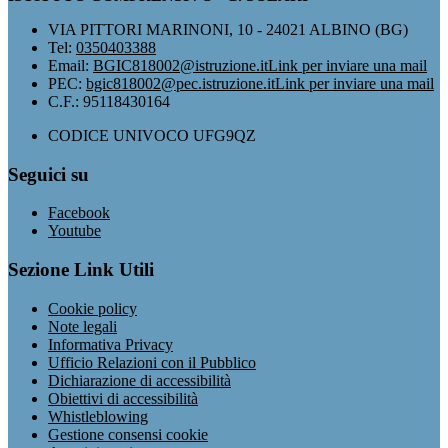
VIA PITTORI MARINONI, 10 - 24021 ALBINO (BG)
Tel:
0350403388
Email:
BGIC818002@istruzione.it
Link per inviare una mail
PEC:
bgic818002@pec.istruzione.it
Link per inviare una mail
C.F.: 95118430164
CODICE UNIVOCO UFG9QZ
Seguici su
Facebook
Youtube
Sezione Link Utili
Cookie policy
Note legali
Informativa Privacy
Ufficio Relazioni con il Pubblico
Dichiarazione di accessibilità
Obiettivi di accessibilità
Whistleblowing
Gestione consensi cookie