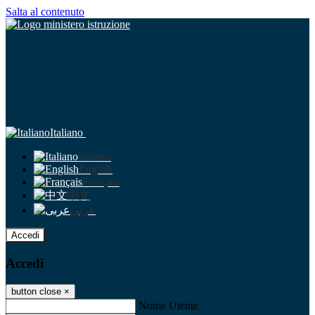
Salta al contenuto
Italiano
Italiano
English
Français
中文
عربى
Accedi
Accedi
button close
×
Nome Utente