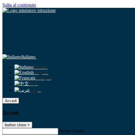
Salta al contenuto
Italiano
Italiano
English
Français
中文
عربى
Accedi
Accedi
button close
×
Nome Utente