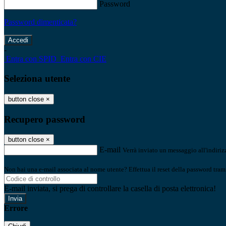
Password
Password dimenticata?
-
Entra con SPID
Entra con CIE
Seleziona utente
button close
×
Recupero password
button close
×
E-mail
Verrà inviato un messaggio all'indirizz
Non hai una e-mail associata al nome utente? Effettua il reset della password tram
E-mail inviata, si prega di controllare la casella di posta elettronica!
Errore