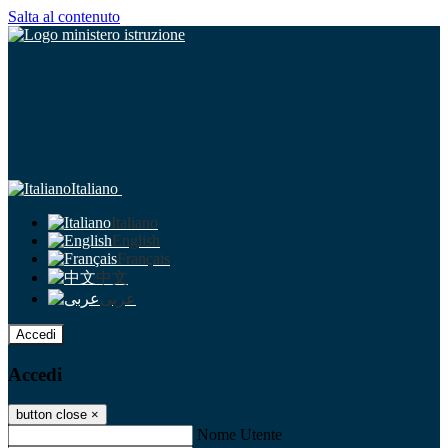
Salta al contenuto
Italiano
Italiano
English
Français
中文
عربى
Accedi
Accedi
button close
×
Nome Utente