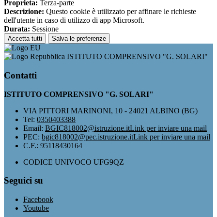
Proprieta:
Terza-parte
Descrizione:
Questo cookie è utilizzato per affinare le richieste
dell'utente in caso di utilizzo di app Microsoft.
Durata:
Sessione
Accetta tutti
Salva le preferenze
ISTITUTO COMPRENSIVO "G. SOLARI"
Contatti
ISTITUTO COMPRENSIVO "G. SOLARI"
VIA PITTORI MARINONI, 10 - 24021 ALBINO (BG)
Tel:
0350403388
Email:
BGIC818002@istruzione.it
Link per inviare una mail
PEC:
bgic818002@pec.istruzione.it
Link per inviare una mail
C.F.: 95118430164
CODICE UNIVOCO UFG9QZ
Seguici su
Facebook
Youtube