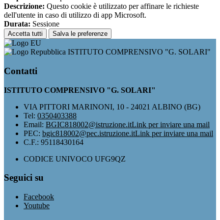
Descrizione:
Questo cookie è utilizzato per affinare le richieste
dell'utente in caso di utilizzo di app Microsoft.
Durata:
Sessione
Accetta tutti
Salva le preferenze
ISTITUTO COMPRENSIVO "G. SOLARI"
Contatti
ISTITUTO COMPRENSIVO "G. SOLARI"
VIA PITTORI MARINONI, 10 - 24021 ALBINO (BG)
Tel:
0350403388
Email:
BGIC818002@istruzione.it
Link per inviare una mail
PEC:
bgic818002@pec.istruzione.it
Link per inviare una mail
C.F.: 95118430164
CODICE UNIVOCO UFG9QZ
Seguici su
Facebook
Youtube