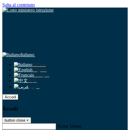
Salta al contenuto
Italiano
Italiano
English
Français
中文
عربى
Accedi
Accedi
button close
×
Nome Utente