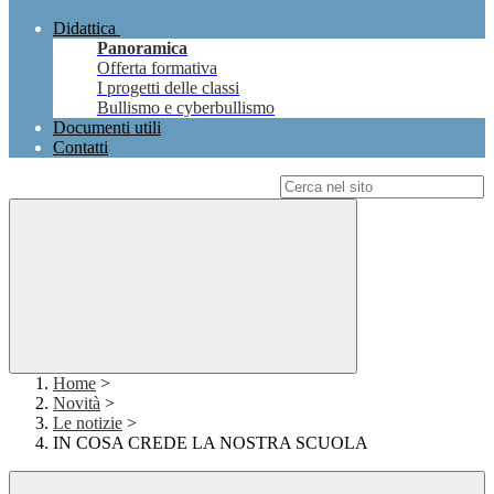
Didattica
Panoramica
Offerta formativa
I progetti delle classi
Bullismo e cyberbullismo
Documenti utili
Contatti
Campo di ricerca per le pagine del sito
Home
>
Novità
>
Le notizie
>
IN COSA CREDE LA NOSTRA SCUOLA