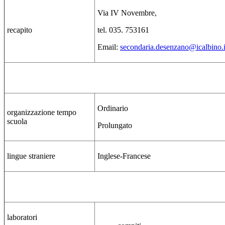
Via IV Novembre,
recapito
tel. 035. 753161
Email:
secondaria.desenzano@icalbino.i
Ordinario
organizzazione tempo
scuola
Prolungato
lingue straniere
Inglese-Francese
laboratori