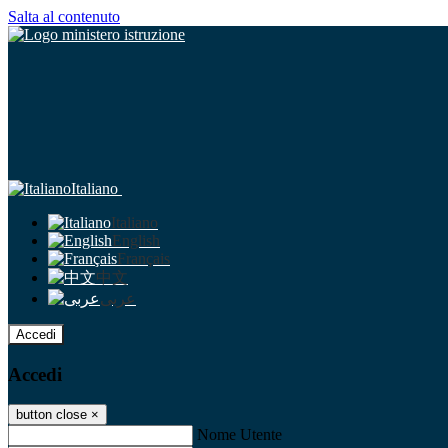
Salta al contenuto
Italiano
Italiano
English
Français
中文
عربى
Accedi
Accedi
button close
×
Nome Utente