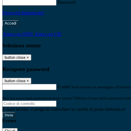
Password
Password dimenticata?
-
Entra con SPID
Entra con CIE
Seleziona utente
button close
×
Recupero password
button close
×
E-mail
Verrà inviato un messaggio all'indirizz
Non hai una e-mail associata al nome utente? Effettua il reset della password tram
E-mail inviata, si prega di controllare la casella di posta elettronica!
Errore