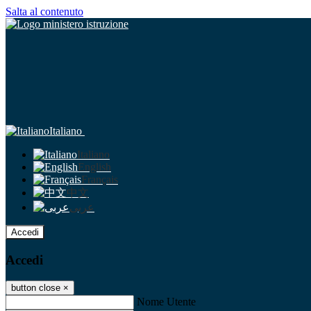
Salta al contenuto
Italiano
Italiano
English
Français
中文
عربى
Accedi
Accedi
button close
×
Nome Utente