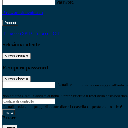
Password
Password dimenticata?
-
Entra con SPID
Entra con CIE
Seleziona utente
button close
×
Recupero password
button close
×
E-mail
Verrà inviato un messaggio all'indirizz
Non hai una e-mail associata al nome utente? Effettua il reset della password tram
E-mail inviata, si prega di controllare la casella di posta elettronica!
Errore