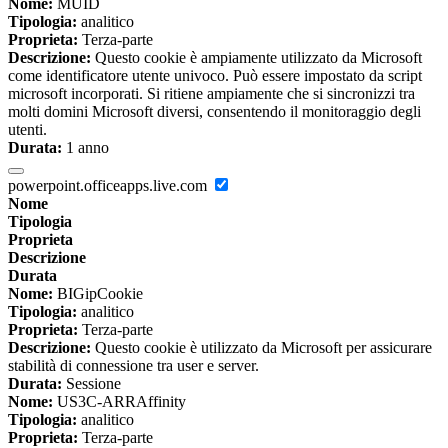
Nome:
MUID
Tipologia:
analitico
Proprieta:
Terza-parte
Descrizione:
Questo cookie è ampiamente utilizzato da Microsoft
come identificatore utente univoco. Può essere impostato da script
microsoft incorporati. Si ritiene ampiamente che si sincronizzi tra
molti domini Microsoft diversi, consentendo il monitoraggio degli
utenti.
Durata:
1 anno
powerpoint.officeapps.live.com
Nome
Tipologia
Proprieta
Descrizione
Durata
Nome:
BIGipCookie
Tipologia:
analitico
Proprieta:
Terza-parte
Descrizione:
Questo cookie è utilizzato da Microsoft per assicurare
stabilità di connessione tra user e server.
Durata:
Sessione
Nome:
US3C-ARRAffinity
Tipologia:
analitico
Proprieta:
Terza-parte