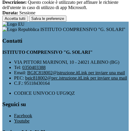
Descrizione:
Questo cookie è utilizzato per affinare le richieste
dell'utente in caso di utilizzo di app Microsoft.
Durata:
Sessione
Accetta tutti
Salva le preferenze
ISTITUTO COMPRENSIVO "G. SOLARI"
Contatti
ISTITUTO COMPRENSIVO "G. SOLARI"
VIA PITTORI MARINONI, 10 - 24021 ALBINO (BG)
Tel:
0350403388
Email:
BGIC818002@istruzione.it
Link per inviare una mail
PEC:
bgic818002@pec.istruzione.it
Link per inviare una mail
C.F.: 95118430164
CODICE UNIVOCO UFG9QZ
Seguici su
Facebook
Youtube