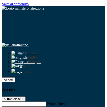
Salta al contenuto
Italiano
Italiano
English
Français
中文
عربى
Accedi
Accedi
button close
×
Nome Utente