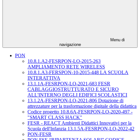
Menu di
navigazione
PON
10.8.1.A2-FESRPON-LO-2015-263
AMPLIAMENTO RETE WIRELESS
10.8.1.A3-FERSPON-10-2015-448 LA SCUOLA
INTERATTIVA
13.1.1A-FESRPON-LO-2021-683 FESR
CABLAGGIOSTRUTTURATO E SICURO
ALL'INTERNO DEGLI EDIFICI SCOLASTICI
13.1.2A-FESRPON-LO-2021-806 Dotazione di
attrezzature per la trasformazione digitale della didattica
Codice progetto 10.8.6A-FESRPON-LO-2020-497 -
"SMART CLASS HACK"
FESR - REACT Ambienti Didattici Innovativi per la
Scuola dell'Infanzia 13.1.5A-FESRPON-LO-2022-42
PON-FESR
PON FSE “RIPARTENZA SOLARI” CODICE