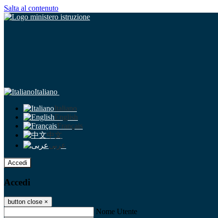
Salta al contenuto
Italiano
Italiano
English
Français
中文
عربى
Accedi
Accedi
button close
×
Nome Utente