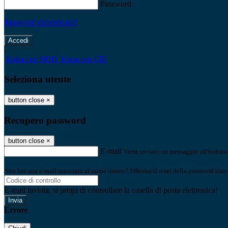
Password
Password dimenticata?
-
Entra con SPID
Entra con CIE
Seleziona utente
button close
×
Recupero password
button close
×
E-mail
Verrà inviato un messaggio all'indirizz
Non hai una e-mail associata al nome utente? Effettua il reset della password tram
E-mail inviata, si prega di controllare la casella di posta elettronica!
Errore