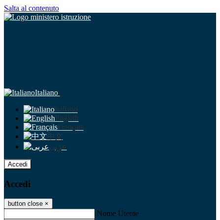
Salta al contenuto
Italiano
Italiano
English
Français
中文
عربى
Accedi
Accedi
button close
×
Nome Utente