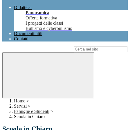
Didattica
Panoramica
Offerta formativa
I progetti delle classi
Bullismo e cyberbullismo
Documenti utili
Contatti
Campo di ricerca per le pagine del sito
Home
>
Servizi
>
Famiglie e Studenti
>
Scuola in Chiaro
Scuola in Chiaro