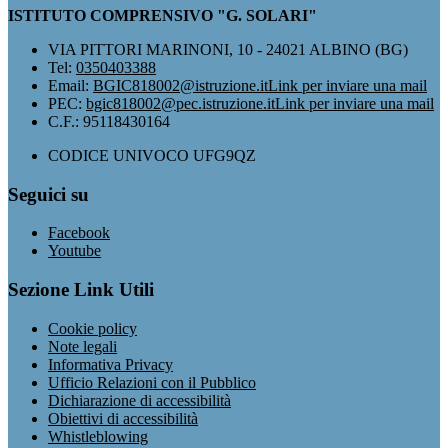
ISTITUTO COMPRENSIVO "G. SOLARI"
VIA PITTORI MARINONI, 10 - 24021 ALBINO (BG)
Tel:
0350403388
Email:
BGIC818002@istruzione.it
Link per inviare una mail
PEC:
bgic818002@pec.istruzione.it
Link per inviare una mail
C.F.: 95118430164
CODICE UNIVOCO UFG9QZ
Seguici su
Facebook
Youtube
Sezione Link Utili
Cookie policy
Note legali
Informativa Privacy
Ufficio Relazioni con il Pubblico
Dichiarazione di accessibilità
Obiettivi di accessibilità
Whistleblowing