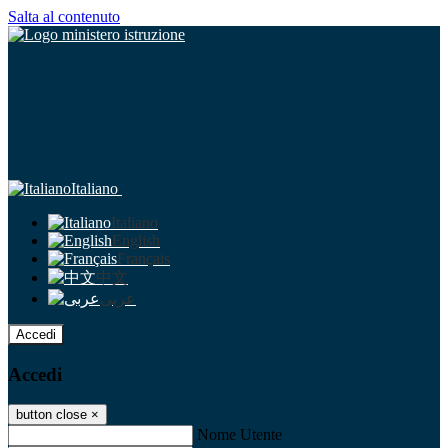
Salta al contenuto
Italiano
Italiano
English
Français
中文
عربى
Accedi
Accedi
button close
×
Nome Utente