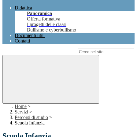
Didattica
Panoramica
Offerta formativa
I progetti delle classi
Bullismo e cyberbullismo
Documenti utili
Contatti
Campo di ricerca per le pagine del sito
Home
>
Servizi
>
Percorsi di studio
>
Scuola Infanzia
Scuola Infanzia