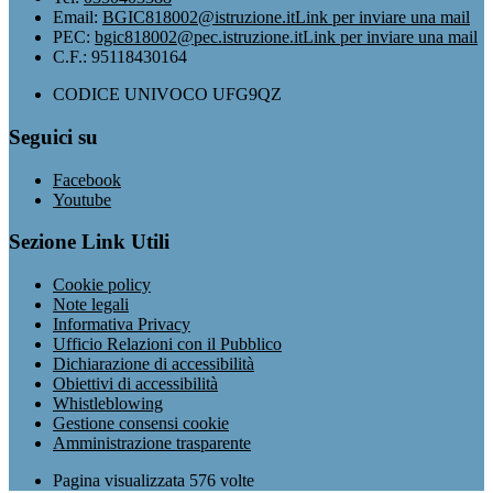
Email:
BGIC818002@istruzione.it
Link per inviare una mail
PEC:
bgic818002@pec.istruzione.it
Link per inviare una mail
C.F.: 95118430164
CODICE UNIVOCO UFG9QZ
Seguici su
Facebook
Youtube
Sezione Link Utili
Cookie policy
Note legali
Informativa Privacy
Ufficio Relazioni con il Pubblico
Dichiarazione di accessibilità
Obiettivi di accessibilità
Whistleblowing
Gestione consensi cookie
Amministrazione trasparente
Pagina visualizzata
576
volte