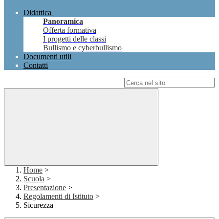
Didattica
Panoramica
Offerta formativa
I progetti delle classi
Bullismo e cyberbullismo
Documenti utili
Contatti
Campo di ricerca per le pagine del sito
Home
>
Scuola
>
Presentazione
>
Regolamenti di Istituto
>
Sicurezza