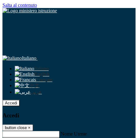
Salta al contenuto
Italiano
Italiano
English
Français
中文
عربى
Accedi
Accedi
button close
×
Nome Utente