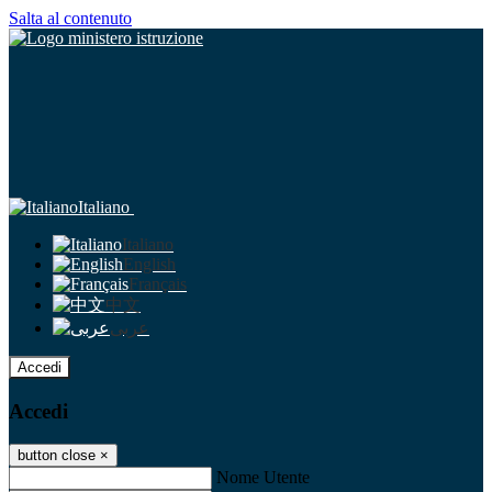
Salta al contenuto
Italiano
Italiano
English
Français
中文
عربى
Accedi
Accedi
button close
×
Nome Utente