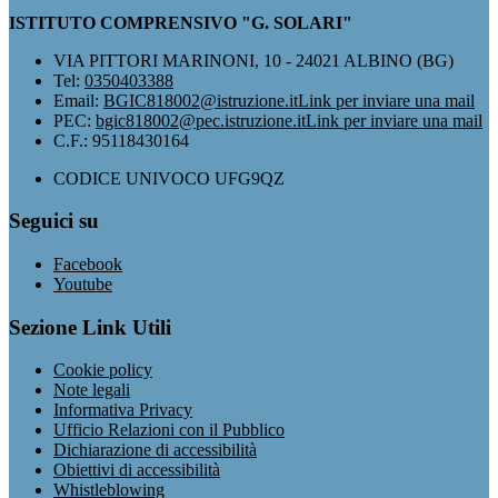
ISTITUTO COMPRENSIVO "G. SOLARI"
VIA PITTORI MARINONI, 10 - 24021 ALBINO (BG)
Tel:
0350403388
Email:
BGIC818002@istruzione.it
Link per inviare una mail
PEC:
bgic818002@pec.istruzione.it
Link per inviare una mail
C.F.: 95118430164
CODICE UNIVOCO UFG9QZ
Seguici su
Facebook
Youtube
Sezione Link Utili
Cookie policy
Note legali
Informativa Privacy
Ufficio Relazioni con il Pubblico
Dichiarazione di accessibilità
Obiettivi di accessibilità
Whistleblowing