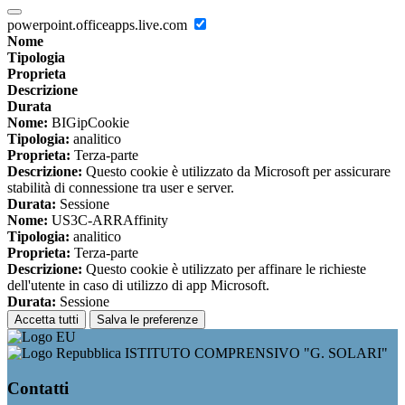
powerpoint.officeapps.live.com
Nome
Tipologia
Proprieta
Descrizione
Durata
Nome:
BIGipCookie
Tipologia:
analitico
Proprieta:
Terza-parte
Descrizione:
Questo cookie è utilizzato da Microsoft per assicurare
stabilità di connessione tra user e server.
Durata:
Sessione
Nome:
US3C-ARRAffinity
Tipologia:
analitico
Proprieta:
Terza-parte
Descrizione:
Questo cookie è utilizzato per affinare le richieste
dell'utente in caso di utilizzo di app Microsoft.
Durata:
Sessione
Accetta tutti
Salva le preferenze
ISTITUTO COMPRENSIVO "G. SOLARI"
Contatti