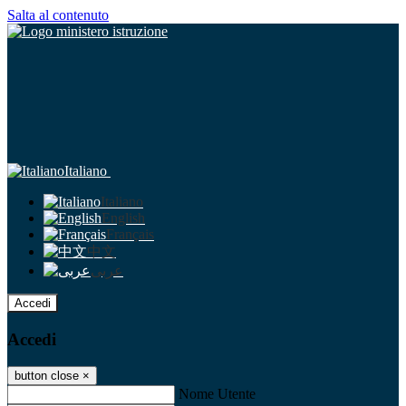
Salta al contenuto
Italiano
Italiano
English
Français
中文
عربى
Accedi
Accedi
button close
×
Nome Utente