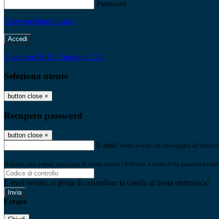
Password
Password dimenticata?
-
Entra con SPID
Entra con CIE
Seleziona utente
button close
×
Recupero password
button close
×
E-mail
Verrà inviato un messaggio all'indirizz
Non hai una e-mail associata al nome utente? Effettua il reset della password tram
E-mail inviata, si prega di controllare la casella di posta elettronica!
Errore