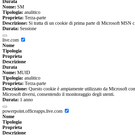
Durata
Nome:
SM
Tipologia:
analitico
Proprieta:
Terza-parte
Descrizione:
Si tratta di un cookie di prima parte di Microsoft MSN che
Durata:
Sessione
live.com
Nome
Tipologia
Proprieta
Descrizione
Durata
Nome:
MUID
Tipologia:
analitico
Proprieta:
Terza-parte
Descrizione:
Questo cookie è ampiamente utilizzato da Microsoft come 
Microsoft diversi, consentendo il monitoraggio degli utenti.
Durata:
1 anno
powerpoint.officeapps.live.com
Nome
Tipologia
Proprieta
Descrizione