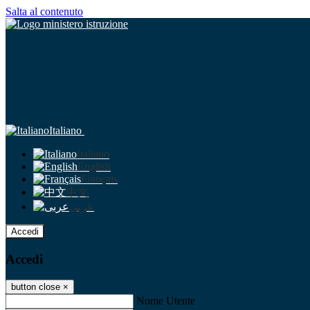
Salta al contenuto
Italiano
Italiano
English
Français
中文
عربى
Accedi
Accedi
button close
×
Nome Utente