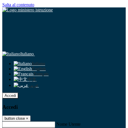
Salta al contenuto
Italiano
Italiano
English
Français
中文
عربى
Accedi
Accedi
button close
×
Nome Utente