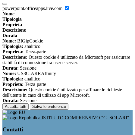
powerpoint.officeapps.live.com
Nome
Tipologia
Proprieta
Descrizione
Durata
Nome:
BIGipCookie
Tipologia:
analitico
Proprieta:
Terza-parte
Descrizione:
Questo cookie è utilizzato da Microsoft per assicurare
stabilità di connessione tra user e server.
Durata:
Sessione
Nome:
US3C-ARRAffinity
Tipologia:
analitico
Proprieta:
Terza-parte
Descrizione:
Questo cookie è utilizzato per affinare le richieste
dell'utente in caso di utilizzo di app Microsoft.
Durata:
Sessione
Accetta tutti
Salva le preferenze
ISTITUTO COMPRENSIVO "G. SOLARI"
Contatti