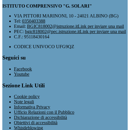
ISTITUTO COMPRENSIVO "G. SOLARI"
VIA PITTORI MARINONI, 10 - 24021 ALBINO (BG)
Tel:
0350403388
Email:
BGIC818002@istruzione.it
Link per inviare una mail
PEC:
bgic818002@pec.istruzione.it
Link per inviare una mail
C.F.: 95118430164
CODICE UNIVOCO UFG9QZ
Seguici su
Facebook
Youtube
Sezione Link Utili
Cookie policy
Note legali
Informativa Privacy
Ufficio Relazioni con il Pubblico
Dichiarazione di accessibilità
Obiettivi di accessibilità
Whistleblowing