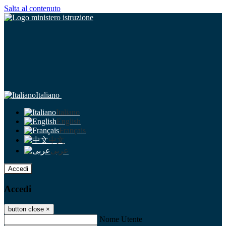
Salta al contenuto
Italiano
Italiano
English
Français
中文
عربى
Accedi
Accedi
button close
×
Nome Utente