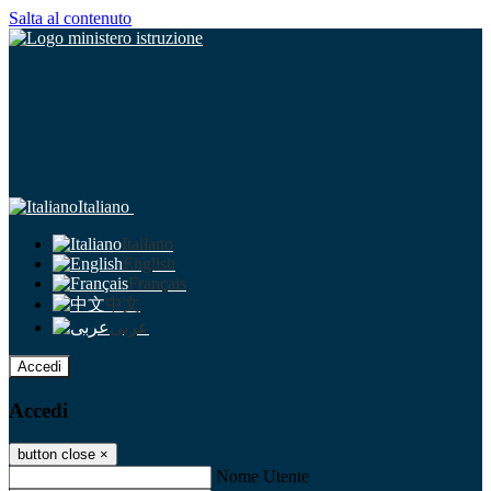
Salta al contenuto
Italiano
Italiano
English
Français
中文
عربى
Accedi
Accedi
button close
×
Nome Utente