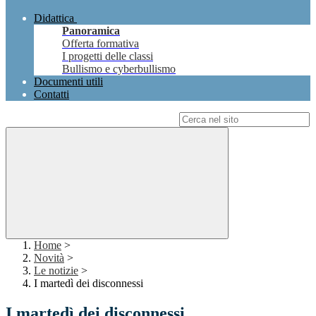
Didattica
Panoramica
Offerta formativa
I progetti delle classi
Bullismo e cyberbullismo
Documenti utili
Contatti
Campo di ricerca per le pagine del sito
Home
>
Novità
>
Le notizie
>
I martedì dei disconnessi
I martedì dei disconnessi