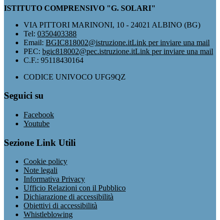
ISTITUTO COMPRENSIVO "G. SOLARI"
VIA PITTORI MARINONI, 10 - 24021 ALBINO (BG)
Tel:
0350403388
Email:
BGIC818002@istruzione.it
Link per inviare una mail
PEC:
bgic818002@pec.istruzione.it
Link per inviare una mail
C.F.: 95118430164
CODICE UNIVOCO UFG9QZ
Seguici su
Facebook
Youtube
Sezione Link Utili
Cookie policy
Note legali
Informativa Privacy
Ufficio Relazioni con il Pubblico
Dichiarazione di accessibilità
Obiettivi di accessibilità
Whistleblowing