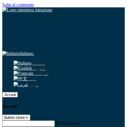
Salta al contenuto
Italiano
Italiano
English
Français
中文
عربى
Accedi
Accedi
button close
×
Nome Utente