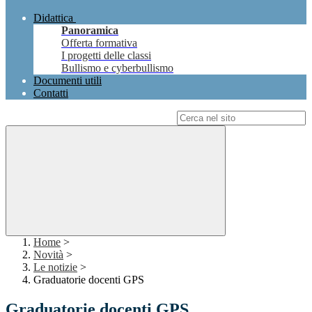
Didattica
Panoramica
Offerta formativa
I progetti delle classi
Bullismo e cyberbullismo
Documenti utili
Contatti
Campo di ricerca per le pagine del sito
Home
>
Novità
>
Le notizie
>
Graduatorie docenti GPS
Graduatorie docenti GPS