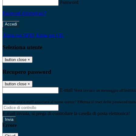
Password
Password dimenticata?
-
Entra con SPID
Entra con CIE
Seleziona utente
button close
×
Recupero password
button close
×
E-mail
Verrà inviato un messaggio all'indirizz
Non hai una e-mail associata al nome utente? Effettua il reset della password tram
E-mail inviata, si prega di controllare la casella di posta elettronica!
Errore