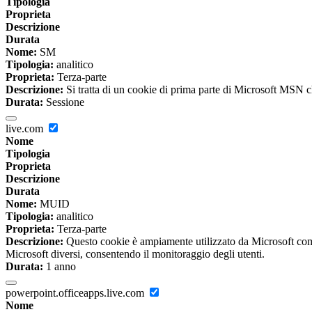
Tipologia
Proprieta
Descrizione
Durata
Nome:
SM
Tipologia:
analitico
Proprieta:
Terza-parte
Descrizione:
Si tratta di un cookie di prima parte di Microsoft MSN che
Durata:
Sessione
live.com
Nome
Tipologia
Proprieta
Descrizione
Durata
Nome:
MUID
Tipologia:
analitico
Proprieta:
Terza-parte
Descrizione:
Questo cookie è ampiamente utilizzato da Microsoft come 
Microsoft diversi, consentendo il monitoraggio degli utenti.
Durata:
1 anno
powerpoint.officeapps.live.com
Nome