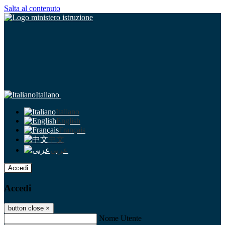
Salta al contenuto
Italiano
Italiano
English
Français
中文
عربى
Accedi
Accedi
button close
×
Nome Utente