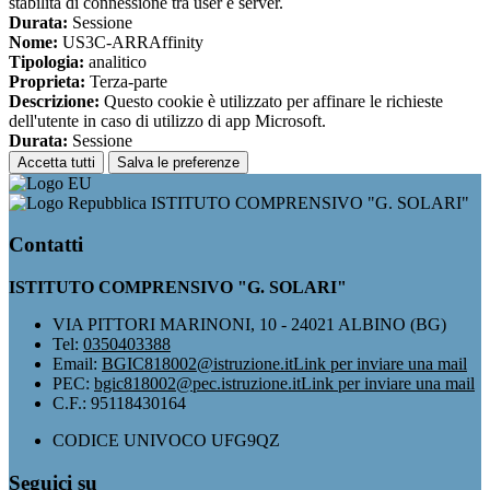
stabilità di connessione tra user e server.
Durata:
Sessione
Nome:
US3C-ARRAffinity
Tipologia:
analitico
Proprieta:
Terza-parte
Descrizione:
Questo cookie è utilizzato per affinare le richieste
dell'utente in caso di utilizzo di app Microsoft.
Durata:
Sessione
Accetta tutti
Salva le preferenze
ISTITUTO COMPRENSIVO "G. SOLARI"
Contatti
ISTITUTO COMPRENSIVO "G. SOLARI"
VIA PITTORI MARINONI, 10 - 24021 ALBINO (BG)
Tel:
0350403388
Email:
BGIC818002@istruzione.it
Link per inviare una mail
PEC:
bgic818002@pec.istruzione.it
Link per inviare una mail
C.F.: 95118430164
CODICE UNIVOCO UFG9QZ
Seguici su