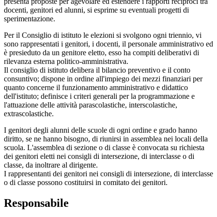
presenta proposte per agevolare ed estendere i rapporti reciproci tra
docenti, genitori ed alunni, si esprime su eventuali progetti di
sperimentazione.
Per il Consiglio di istituto le elezioni si svolgono ogni triennio, vi
sono rappresentati i genitori, i docenti, il personale amministrativo ed
è presieduto da un genitore eletto, esso ha compiti deliberativi di
rilevanza esterna politico-amministrativa.
Il consiglio di istituto delibera il bilancio preventivo e il conto
consuntivo; dispone in ordine all'impiego dei mezzi finanziari per
quanto concerne il funzionamento amministrativo e didattico
dell'istituto; definisce i criteri generali per la programmazione e
l'attuazione delle attività parascolastiche, interscolastiche,
extrascolastiche.
I genitori degli alunni delle scuole di ogni ordine e grado hanno
diritto, se ne hanno bisogno, di riunirsi in assemblea nei locali della
scuola. L'assemblea di sezione o di classe è convocata su richiesta
dei genitori eletti nei consigli di intersezione, di interclasse o di
classe, da inoltrare al dirigente.
I rappresentanti dei genitori nei consigli di intersezione, di interclasse
o di classe possono costituirsi in comitato dei genitori.
Responsabile