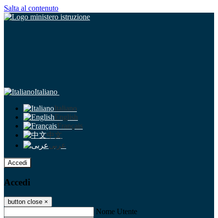
Salta al contenuto
Italiano
Italiano
English
Français
中文
عربى
Accedi
Accedi
button close
×
Nome Utente