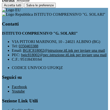
Durata:
Sessione
Accetta tutti
Salva le preferenze
ISTITUTO COMPRENSIVO "G. SOLARI"
Contatti
ISTITUTO COMPRENSIVO "G. SOLARI"
VIA PITTORI MARINONI, 10 - 24021 ALBINO (BG)
Tel:
0350403388
Email:
BGIC818002@istruzione.it
Link per inviare una mail
PEC:
bgic818002@pec.istruzione.it
Link per inviare una mail
C.F.: 95118430164
CODICE UNIVOCO UFG9QZ
Seguici su
Facebook
Youtube
Sezione Link Utili