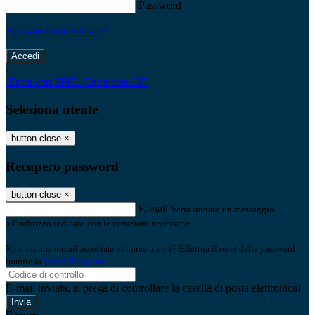
Password
Password dimenticata?
-
Entra con SPID
Entra con CIE
Seleziona utente
button close
×
Recupero password
button close
×
E-mail
Verrà inviato un messaggio
all'indirizzo indicato con le istruzioni necessarie.
Non hai una e-mail associata al nome utente? Effettua il reset della password
tramite la
Login Spaggiari
E-mail inviata, si prega di controllare la casella di posta elettronica!